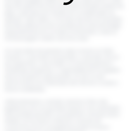
tipo de superfície favorece determinados estilos de
jogo, o que deve ser levado em consideração ao
apostar. Além disso, o formato de sets em partidas
de tênis adiciona uma camada extra de estratégia,
especialmente em torneios Grand Slam, onde os
homens jogam melhor de cinco sets.
Os mercados de apostas mais comuns no tênis
incluem o vencedor da partida, o vencedor de um
set específico, over/under no total de games e
handicaps de games. A capacidade de um jogador
de se recuperar após perder um set ou sua
performance em tiebreaks são fatores cruciais a
serem analisados.
Adicionalmente, o estado mental e físico dos
jogadores tem um grande impacto nos resultados
das partidas de tênis. Acompanhar notícias sobre
lesões, forma física e histórico recente de
confrontos entre os jogadores pode fornecer