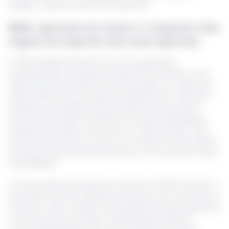
insights valiosos para suas apostas.
MMA: apostas em lutas e o impacto das
regras do esporte nas suas apostas
O MMA (Mixed Martial Arts) tem ganhado
popularidade nas apostas esportivas devido à sua
natureza imprevisível e emocionante. As regras do
MMA podem ter um impacto significativo nas suas
apostas, principalmente porque uma luta pode
terminar de várias maneiras: nocaute, finalização,
decisão dos juízes, entre outras. Cada lutador tem
seus pontos fortes e fracos, e conhecer seus estilos
de luta é essencial para apostar com sucesso nesta
modalidade.
Os mercados de apostas comuns no MMA incluem o
vencedor da luta, método de vitória e se a luta vai ou
não até o final. Analisar as estatísticas dos lutadores,
como taxa de nocaute e habilidade de defesa