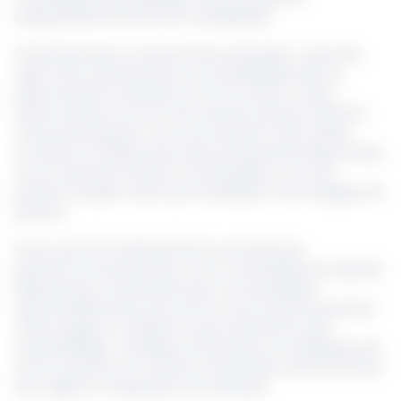
independentemente da modalidade.
Primeiramente, é importante entender o que são
odds. Elas representam a probabilidade de um
determinado resultado ocorrer, sendo o fator
determinante na hora de calcular quanto dinheiro
você pode ganhar com uma aposta. Além disso,
conhecer os diferentes tipos de apostas disponíveis,
como apostas simples, combinadas, e ao vivo,
podem ampliar suas oportunidades e estratégias de
aposta.
Outro ponto fundamental é a escolha da
plataforma de apostas. Com a variedade de opções
disponíveis, é essencial fazer uma pesquisa
aprofundada para encontrar uma casa de apostas
online segura, confiável e que atenda às suas
necessidades. Verifique as licenças, as avaliações de
outros usuários e os bônus oferecidos antes de fazer
seu registro e depositar seu dinheiro.