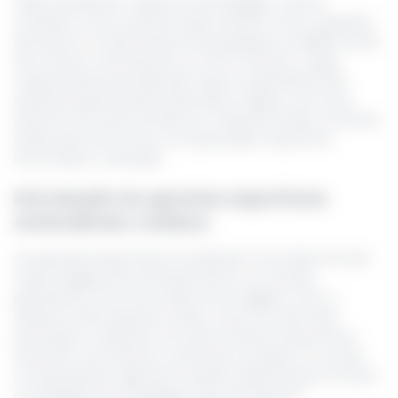
Além de discutir regras e estratégias, vamos
também tocar pontos importantes como a gestão
de banca, a importância da pesquisa e análise antes
de colocar uma aposta, e como manter o jogo
responsável para garantir que a experiência de
apostas seja sempre divertida e segura. Se você
está pronto para embarcar nessa jornada, continue
lendo para se tornar um apostador esportivo
informado e refinado.
Introdução às apostas esportivas:
entendendo o básico
As apostas esportivas constituem uma das formas
mais antigas de entretenimento no mundo,
ganhando uma nova vida na era digital. Com o
advento das apostas online, nunca foi tão fácil
participar e apostar em seus eventos esportivos
favoritos. No entanto, antes de começar, é crucial
compreender algumas noções básicas que formam
a fundação para qualquer tipo de aposta,