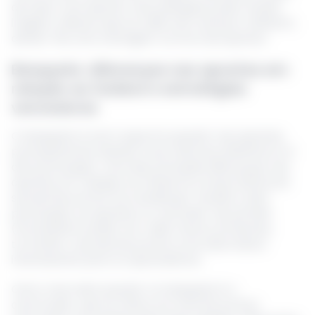
de fazer uma aposta. Essa pesquisa pode revelar
insights valiosos que as odds nem sempre refletem,
dando-lhe uma vantagem na hora de apostar.
Basquete: diferenças nas apostas em
relação ao futebol e estratégias
vencedoras
O basquete é outro esporte popular nas apostas,
principalmente devido à sua natureza dinâmica e à
alta pontuação. Uma das principais diferenças nas
apostas em relação ao futebol é a importância do
spread de pontos (ou handicap). Devido à alta
pontuação, as apostas no vencedor da partida
(moneyline) podem ter odds menos atraentes,
tornando o spread de pontos uma alternativa
interessante para os apostadores.
Outro mercado popular no basquete é o
over/under, que se refere ao total de pontos