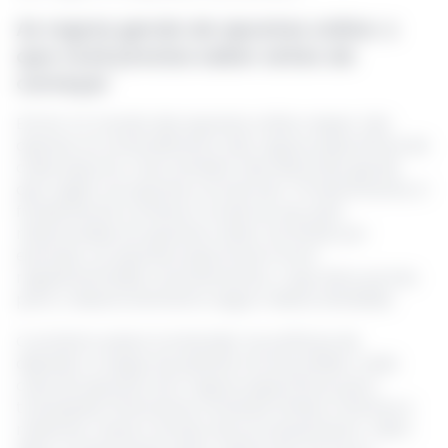
As regras gerais de apostas online: o
que você precisa saber antes de
começar
Entrar no mundo das apostas online requer não
apenas um entendimento das regras específicas de
cada esporte, mas também das diretrizes gerais
que regem as apostas na internet. Primeiramente, é
fundamental conhecer as leis do seu país
relacionadas às apostas online. No Brasil, por
exemplo, as apostas esportivas foram
regulamentadas recentemente, o que abre portas
para o desenvolvimento seguro dessa atividade.
O próximo passo é entender as políticas de
depósito e saque da plataforma escolhida. Cada
casa de apostas tem regras específicas para
transações financeiras, incluindo limites mínimos e
máximos, taxas e tempo de processamento. Além