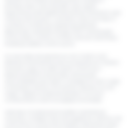
Apostar em futebol pode parecer simples à
primeira vista, mas entender suas regras
específicas pode significativamente aumentar suas
chances de sucesso. A primeira coisa a se fazer é
conhecer as diversas opções de apostas
disponíveis: resultado do jogo (1X2), total de gols
(over/under), ambos os times marcam (sim/não),
handicap asiático, entre outros.
Os mercados de apostas ao vivo trazem uma
dinâmica interessante para as apostas em futebol.
Durante o jogo, as odds variam conforme o
desenvolvimento da partida, oferecendo
oportunidades para quem consegue ler bem o jogo
e antecipar eventos. No entanto, apostar ao vivo
requer rápida tomada de decisão e um bom
conhecimento sobre as equipes envolvidas.
Ademais, é fundamental analisar estatísticas
recentes, condição física dos jogadores, histórico de
confrontos e outras informações relevantes antes