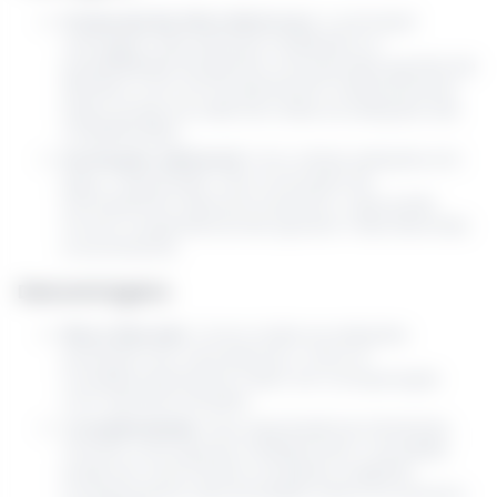
Potencial de Altos Retornos
: A principal
vantagem das apostas múltiplas é a
possibilidade de ganhar uma grande quantia de
dinheiro com um investimento relativamente
baixo, já que as odds de todas as seleções são
multiplicadas.
Excitação Adicional
: Com várias seleções em
jogo, o apostador vive a emoção de
acompanhar diversos eventos, o que pode
tornar a experiência de apostar mais divertida
e envolvente.
Desvantagens
Risco Elevado
: Como todas as seleções
precisam ser vencedoras, o risco é
consideravelmente maior em comparação
com apostas simples.
Complexidade
: Para apostadores iniciantes,
montar uma aposta múltipla bem-sucedida
pode ser uma tarefa complexa, exigindo
conhecimento aprofundado sobre os eventos