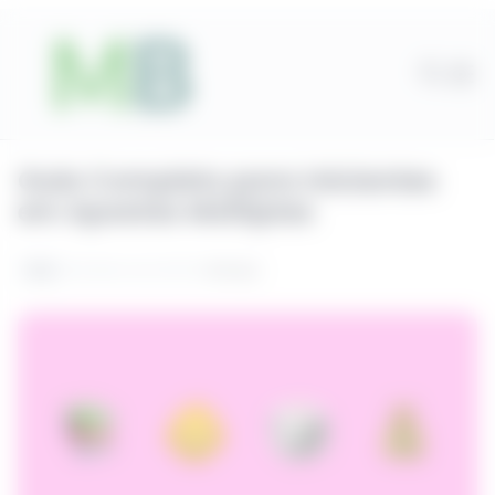
Guia Completo para Iniciantes
em Apostas Múltiplas
•
Guia
14 de March de 2024
Por
Henrique