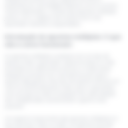
passando por estratégias básicas e erros comuns.
Vamos desvendar o mundo das apostas múltiplas
juntos, com o objetivo de transformá-lo de
apostador iniciante a especialista.
Introdução às apostas múltiplas: O que
são e como funcionam
As apostas múltiplas consistem em um tipo de
aposta onde o apostador seleciona duas ou mais
previsões em diferentes eventos, e todas estas
seleções precisam ser vencedoras para que a
aposta seja ganha. Esse tipo de aposta oferece um
retorno potencialmente maior para o apostador,
uma vez que as odds (cotações) de cada seleção
são multiplicadas, aumentando o ganho total
possível.
Um aspecto importante das apostas múltiplas é a
sua natureza “tudo ou nada”. Se apenas uma das