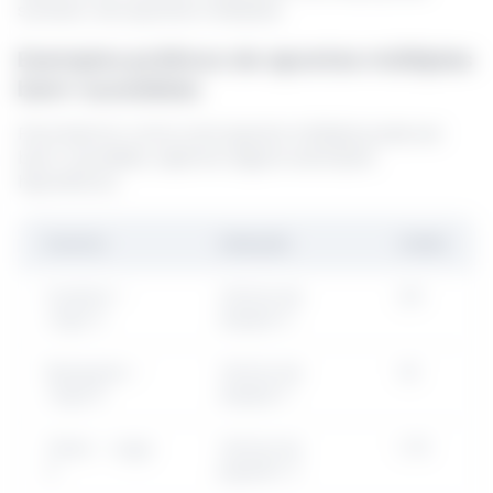
sucesso nas apostas múltiplas.
Exemplos práticos de apostas múltiplas
bem-sucedidas
Para ilustrar como uma aposta múltipla pode ser
bem-sucedida, vejamos alguns exemplos
hipotéticos:
Evento
Seleção
Odds
Futebol –
Vitória da
2.0
Jogo A
equipe X
Basquete –
Vitória da
1.8
Jogo B
equipe Y
Tênis – Jogo
Vitória do
1.75
C
jogador Z