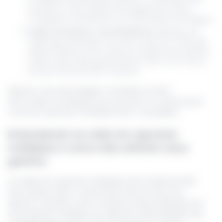
eventos, como lesões de jogadores chave,
condições climáticas ou a motivação da equipe.
Odds Atraentes, mas Realistas
: Busque por
odds que ofereçam um bom retorno, mas que
ainda reflitam uma chance realista de sucesso.
Odds muito altas geralmente vêm com riscos
proporcionalmente maiores.
Manter uma abordagem metódica e bem
informada na seleção dos eventos é a chave para
construir apostas múltiplas bem-sucedidas.
Entendendo as odds em apostas
múltiplas e como elas afetam seus
ganhos
As odds em apostas múltiplas são fundamentais
para determinar o potencial retorno de uma
aposta. Quando você combina várias seleções em
uma aposta múltipla, as odds de cada seleção são