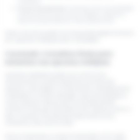
múltiplas.
Fóruns de Apostas
: Participar de comunidades
online pode proporcionar insights valiosos e
dicas de apostadores mais experientes.
Esses recursos podem ser de grande ajuda na busca
por apostas múltiplas bem-sucedidas.
Conclusão: Conselhos finais para
iniciantes nas apostas múltiplas
Apostas múltiplas podem ser uma forma
emocionante e potencialmente lucrativa de
apostar, mas exigem conhecimento, planejamento
e disciplina. Comece devagar, faça sua pesquisa e
nunca aposte mais do que você pode perder.
Lembre-se de que não existe uma “aposta certa” e
que o sucesso nas apostas esportivas é uma
maratona, não uma corrida.
Para os iniciantes, a chave é aprender com cada