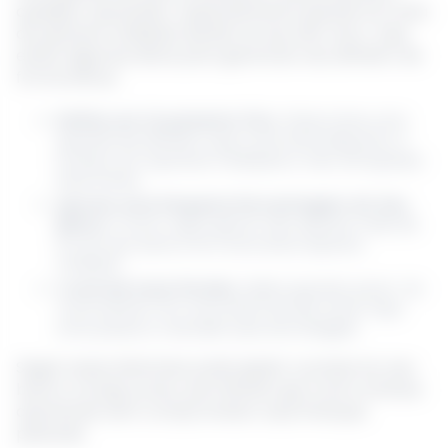
qualquer apostador, especialmente quando se trata
de apostas múltiplas devido ao seu alto risco. Aqui
estão algumas dicas para gerenciar seu dinheiro de
forma eficaz:
Defina um Orçamento Fixo
: Determine uma
quantia de dinheiro que você está disposto a
investir em apostas múltiplas e não ultrapasse
esse limite.
Aposte uma Pequena Percentagem do Seu
Banco
: Como regra geral, não aposte mais de
5% do seu banco em uma única aposta
múltipla.
Controle Suas Perdas
: Saiba quando parar. Se
você estiver em uma série de derrotas, faça
uma pausa e reavalie suas estratégias.
Seguir essas diretrizes pode ajudar a preservar seu
banco a longo prazo, permitindo que você continue
apostando sem comprometer suas finanças
pessoais.