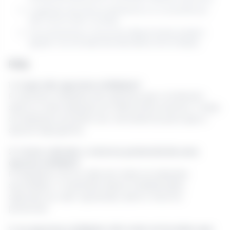
A gestão de banca eficiente e a consciência
dos riscos são cruciais.
Ferramentas e recursos disponíveis podem
ajudar na tomada de decisões informadas.
FAQ
1. O que são apostas múltiplas?
R: Apostas múltiplas são apostas que combinam
duas ou mais seleções em diferentes eventos. Todas
as seleções precisam ser vencedoras para que a
aposta seja ganha.
2. Como calcular o retorno potencial de uma
aposta múltipla?
R: Multiplica-se as odds de todas as seleções
escolhidas. O resultado dessa multiplicação,
aplicado ao valor apostado, dará o retorno
potencial.
3. As apostas múltiplas são mais arriscadas que