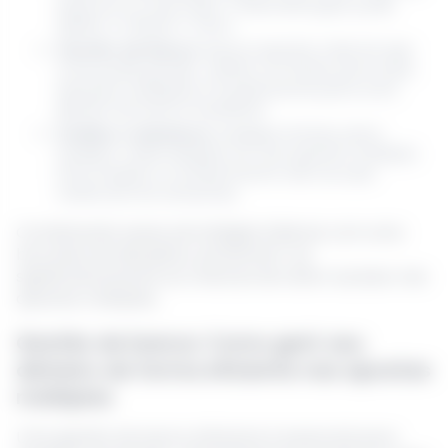
esporte ou mercado. A diversificação pode
ajudar a reduzir o risco.
Gestão de Banca
: Nunca aposte mais do que
você pode perder. Definir um limite para suas
apostas múltiplas é fundamental para uma
gestão de banca saudável.
Análise Cuidadosa
: Dedique tempo para
analisar cada seleção em sua aposta múltipla.
Informação e conhecimento são as suas
melhores ferramentas.
Combinando essas estratégias básicas com uma
boa dose de disciplina, aumentam-se
significativamente as chances de obter sucesso nas
apostas múltiplas.
Gestão de banca: Como gerir seu
dinheiro de forma eficiente nas apostas
múltiplas
Uma gestão de banca eficiente é essencial para