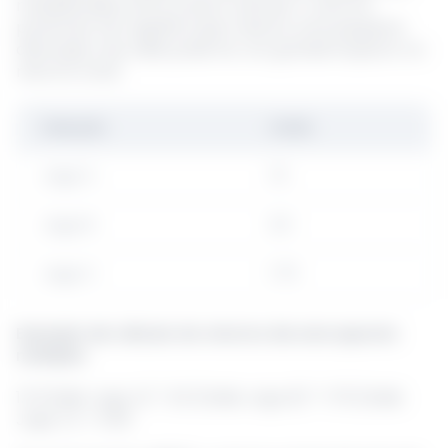
multiplicadas entre si para calcular o retorno
potencial. Isto significa que mesmo uma pequena
alteração nas odds pode ter um grande impacto no
retorno total.
Seleção
Odds
Jogo A
1.5
Jogo B
2.0
Jogo C
1.75
Exemplo de cálculo do retorno de uma aposta
múltipla:
1.5 (Odds Jogo A) * 2.0 (Odds Jogo B) * 1.75 (Odds
Jogo C) = 5.25