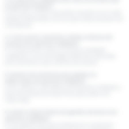
as apostas simples?
R: Sim, pois a chance de perder aumenta com cada
seleção adicionada, uma vez que todas precisam ser
vencedoras.
4. Como posso aumentar minhas chances de
sucesso em apostas múltiplas?
R: Conhecimento sobre os eventos, pesquisa
cuidadosa e uma estratégia sólida são essenciais
para aumentar suas chances de sucesso.
5. Existem ferramentas para ajudar na
elaboração de apostas múltiplas?
R: Sim, existem calculadoras de apostas múltiplas e
sites de estatísticas esportivas que podem ser
muito úteis.
6. Qual é a importância da gestão de banca em
apostas múltiplas?
R: Uma gestão de banca eficiente é crucial para