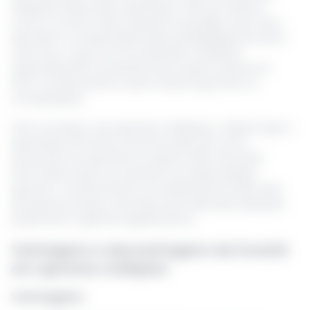
seleções feitas pelo apostador não se verificar
como correta, toda a aposta é perdida. Esse risco
elevado é compensado pela possibilidade de altos
retornos, o que torna as apostas múltiplas
especialmente atraentes para quem possui um
bom conhecimento sobre vários esportes ou
competições.
Para começar nas apostas múltiplas, o ideal é que o
apostador já tenha uma boa base de como
funcionam as apostas em geral, além de estar
informado sobre os eventos nos quais deseja
apostar. Conhecimento é fundamental neste tipo
de aposta, já que a escolha acertada das seleções
pode levar a ganhos significativos.
Vantagens e desvantagens de investir
em apostas múltiplas
Vantagens