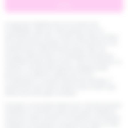
As apostas múltiplas têm se tornado uma
modalidade cada vez mais popular entre os
apostadores de todo o mundo. Muito disso se deve
ao potencial de grandes retornos financeiros com
investimentos relativamente baixos, além da
emoção adicional que a combinação de diversos
resultados pode proporcionar. Para os iniciantes, no
entanto, o mundo das apostas múltiplas pode
parecer um labirinto repleto de termos
complicados e conceitos difíceis de entender. É
exatamente para descomplicar este cenário que
elaboramos este guia completo.
Entender os princípios básicos por trás das apostas
múltiplas é o primeiro passo para quem deseja se
aventurar neste universo. Em essência, uma aposta
múltipla é uma aposta composta por duas ou mais