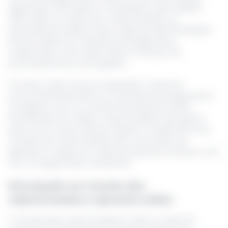
segurança reforçada, e transações mais rápidas.
Além disso, ao optar por criptomoedas, os
apostadores podem evitar algumas das limitações
encontradas nos métodos de pagamento
tradicionais, como altas taxas e tempos de
processamento prolongados.
Portanto, seja você um apostador veterano
procurando diversificar os métodos de pagamento
ou alguém novo no mundo das apostas online
interessado em utilizar criptomoedas, este guia é
para você. Vamos discutir desde a criação de uma
carteira de criptomoedas até o processo de
depósito e saque em casas de apostas, sempre com
foco na segurança e eficiência.
Introdução ao mundo das
criptomoedas e apostas online
O mundo das criptomoedas é vasto e cheio de