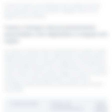
É vital fornecer um endereço de carteira correto
para garantir que os fundos cheguem de forma
segura à sua carteira.
Taxas e tempos de processamento
associados com depósitos e saques em
cripto
As taxas e tempos de processamento podem variar
significativamente entre diferentes criptomoedas e
casas de apostas. Enquanto algumas transações de
criptomoedas podem ser instantâneas e com taxas
muito baixas, outras podem exigir um pouco mais de
tempo e ter taxas associadas. É importante
investigar esses detalhes previamente para evitar
surpresas.
Criptomoeda
Tempo de
Taxa
Processamento
Média d