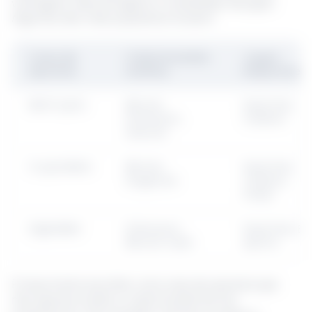
vantagens, desvantagens e variedades de jogos.
Algumas das mais populares incluem:
Casa de
Criptomoedas
Jogos
Apostas
Aceitas
Disponíveis
BetCrypto
Bitcoin,
Esportes,
Ethereum,
Cassino
Litecoin
CryptoBets
Bitcoin,
Esportes,
Dogecoin
Cassino,
Poker
DigitalBet
Ethereum,
Esportes, E-
Bitcoin Cash
sports
É importante escolher uma casa de apostas que
não apenas aceite a criptomoeda de sua