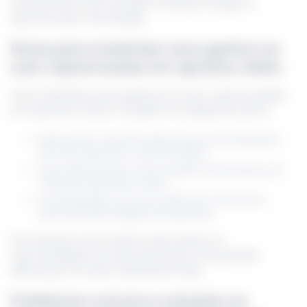
preferência, mas também ofereça os jogos e
apostas que você deseja.
Dicas para maximizar seus ganhos ao
usar criptomoedas em apostas online
Para maximizar seus ganhos ao usar criptomoedas
em apostas online, considere as seguintes dicas:
Mantenha-se informado sobre as flutuações
de mercado das criptomoedas.
Aproveite bônus e promoções oferecidos por
casas de apostas cripto.
Escolha jogos com as melhores chances e
aprenda estratégias de apostas.
Permanecer informado e aproveitar as
oportunidades certas pode fazer uma grande
diferença nos seus resultados finais.
Problemas comuns e soluções ao