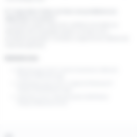
8. O que devo fazer se tiver um problema ao
depositar ou sacar?
O primeiro passo deve ser verificar se todos os
detalhes da transação estão corretos. Se o
problema persistir, contate o suporte ao cliente da
casa de apostas.
Referências
Bitcoin.org. (n.d.). Como funciona o Bitcoin.
https://bitcoin.org/
Ethereum.org. (n.d.). O que é Ethereum?
https://ethereum.org/
Litecoin. (n.d.). Litecoin para indivíduos.
https://litecoin.com/
MB