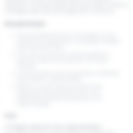
apostas é o primeiro passo para aproveitar todas as
vantagens que essa tecnologia tem a oferecer.
Recapitulação
Criptomoedas oferecem vantagens como
anonimato, segurança e transações rápidas
para apostas online.
Criar uma carteira de criptomoedas é o
primeiro passo para apostar com esse
método.
É vital escolher casas de apostas confiáveis
que aceitem criptomoedas.
Manter-se informado e praticar boa
segurança são essenciais para uma
experiência positiva de apostas com
criptomoedas.
FAQ
1. É seguro apostar com criptomoedas?