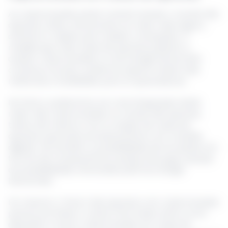
As criptomoedas estão transformando o mundo das
apostas online, oferecendo um meio mais seguro,
anônimo e rápido para realizar transações. À
medida que mais casas de apostas passam a
aceitar criptomoedas e a tecnologia blockchain
continua a evoluir, podemos esperar ainda mais
melhorias e facilidades para os apostadores.
No futuro, poderemos ver uma integração ainda
maior das criptomoedas no mundo das apostas,
talvez até mesmo com a criação de casas de
apostas operando exclusivamente com moedas
digitais. Há também a possibilidade de inovações em
termos de transparência e justiça dos jogos, graças
às possibilidades oferecidas pela tecnologia
blockchain.
Em resumo, o futuro das apostas com criptomoedas
parece promissor, e estar informado sobre como
depositar e sacar criptomoedas em casas de