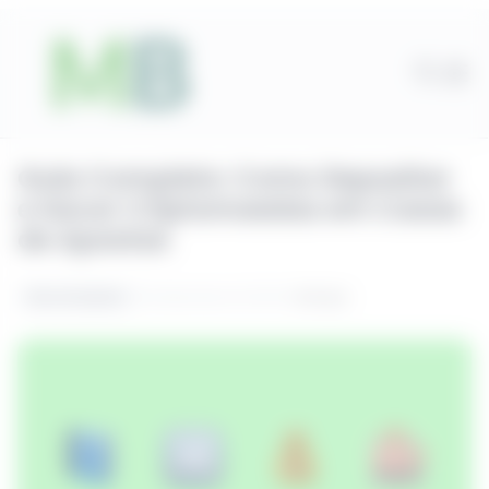
Guia Completo: Como Depositar
e Sacar Criptomoedas em Casas
de Apostas
•
Dicas de Apostas
8 de December de 2023
Por
Henrique