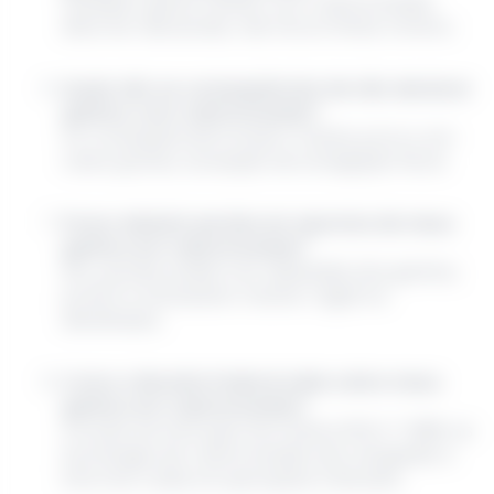
Qualquer ganho obtido com criptomoedas
deve ser declarado, não há um limite mínimo.
Quais são as consequências de não declarar
ganhos com criptomoedas?
As consequências incluem multas, juros e, em
casos graves, acusação de sonegação fiscal.
Posso deduzir perdas em apostas de meus
ganhos em criptomoedas?
Sim, perdas podem ser deduzidas dos ganhos,
porém é necessário manter registros
detalhados.
Como a Receita Federal sabe sobre meus
ganhos em criptomoedas?
Através da Instrução Normativa RFB nº 1.888, as
exchanges de criptomoedas são obrigadas a
informar todas as operações à Receita.