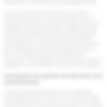
facilitando o cumprimento das obrigações fiscais.
Por fim, é importante destacar que o cenário
tributário que envolve as criptomoedas está em
constante evolução no Brasil. Portanto, manter-se
atualizado sobre as mudanças na legislação pode
impactar diretamente na forma como os ganhos
com apostas em criptomoedas são tributados,
garantindo que os apostadores possam aproveitar
suas atividades online sem preocupações com o
fisco. Acompanhe este guia completo para
desvendar a tributação de criptomoedas no Brasil e
assegurar a conformidade com as normas vigentes.
Introdução aos ganhos de apostas com
criptomoedas
O universo das apostas online tem crescido de
forma significativa no Brasil, com as criptomoedas
se destacando como uma forma popular de realizar