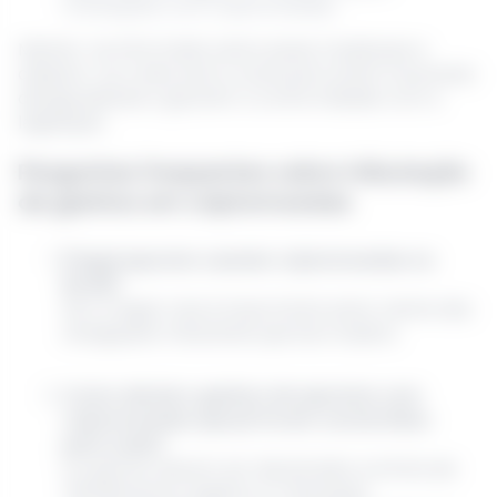
transações com criptomoedas.
Manter-se informado sobre essas mudanças e
adaptar-se a elas será crucial para evitar surpresas
desagradáveis e garantir a conformidade com a
legislação.
Perguntas frequentes sobre tributação
de ganhos em criptomoedas
É legal apostar usando criptomoedas no
Brasil?
Sim, é legal, mas é importante estar ciente das
obrigações tributárias que isso implica.
Como declaro ganhos de apostas com
criptomoedas que já foram convertidos
para reais?
Os ganhos devem ser declarados na ficha de
“Rendimentos Sujeitos à Tributação