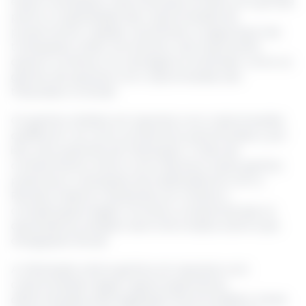
essas transações. Esse interesse se deve, em grande
parte, à capacidade das criptomoedas de
proporcionar rapidez, anonimato e segurança nas
transações online. No entanto, tão importante
quanto conhecer as vantagens é entender como os
ganhos de apostas com criptomoedas são
tributados no Brasil.
Os ganhos obtidos em apostas com criptomoedas
qualificam-se como acréscimos patrimoniais e, por
isso, são passíveis de tributação. A falta de
conhecimento sobre como declarar esses ganhos
pode levar a situações de inadimplência com a
Receita Federal, resultando em multas e
complicações legais. Portanto, é essencial que os
apostadores estejam bem informados sobre suas
obrigações fiscais.
A tributação sobre ganhos em apostas com
criptomoedas segue regras específicas,
determinadas pela legislação fiscal brasileira. Essas