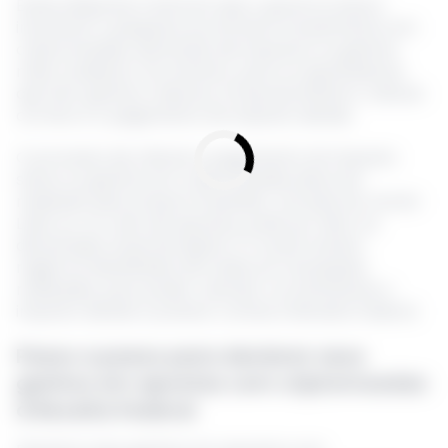
Essas alíquotas mostram que o governo busca
incentivar a pequena economia e investimento em
criptomoedas, isentando de impostos os ganhos
mais modestos. No entanto, para os apostadores
que têm ganhos maiores, é imprescindível o cálculo
correto e o pagamento do imposto devido.
O processo de cálculo e pagamento do imposto
sobre os ganhos em criptomoedas deve ser
realizado pelo próprio investidor, através do Carnê-
Leão ou, no caso de apostas, pode ser feito na
declaração anual de ajuste. É crucial manter
registros detalhados de todas as transações
realizadas, para poder calcular corretamente o
imposto devido e prestar contas à Receita Federal.
Passo a passo para declarar seus
ganhos em apostas com criptomoedas
à Receita Federal