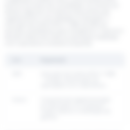
está em processo de consolidação. No entanto, já
existem algumas normativas importantes que
regulamentam a sua utilização e tributação. A
Instrução Normativa RFB nº 1.888, de 2019, por
exemplo, estabeleceu que é obrigatório o reporte à
Receita Federal de todas as operações realizadas
com criptoativos, incluindo as apostas.
Ano
Regulação
2019
Instrução Normativa RFB nº 1.888
– Obriga a declaração de
operações com criptoativos
Futuro
Propostas de regulamentação
em discussão no Congresso –
Podem alterar a tributação de
ganhos