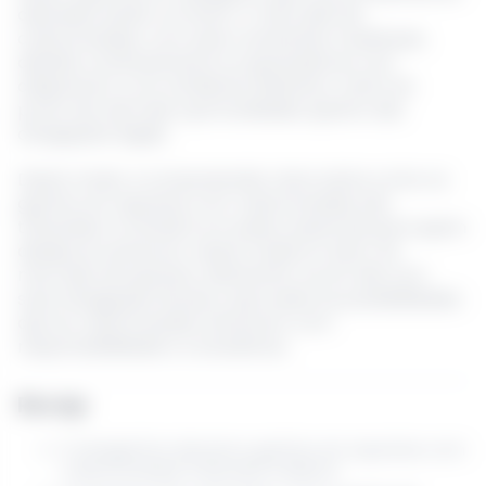
adotados estão corretos. O mercado de
criptomoedas, com suas constantes mudanças,
desafia continuamente os apostadores a se
adaptarem a um ambiente dinâmico, tanto do
ponto de vista das oportunidades quanto das
obrigações legais.
Deste modo, a compreensão clara sobre como os
ganhos em apostas com criptomoedas são
tributados no Brasil é um passo essencial para quem
deseja se aventurar nesse moderno setor do
mercado de apostas. Mantenha-se em dia com
suas obrigações fiscais e aproveite as possibilidades
que as criptomoedas oferecem com
responsabilidade e consciência.
Recap
É obrigatório declarar ganhos em apostas com
criptomoedas à Receita Federal.