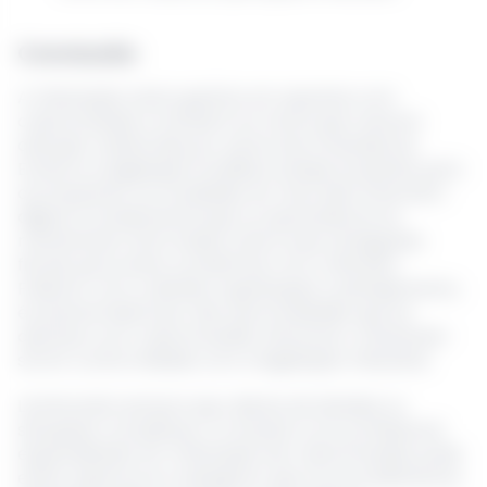
Conclusão
A tributação sobre ganhos em apostas com
criptomoedas no Brasil é um tema que merece
atenção redobrada por parte dos investidores.
Embora a legislação brasileira esteja evoluindo para
acompanhar as novidades do mercado financeiro
digital, é fundamental que os apostadores se
mantenham informados sobre suas obrigações
fiscais para evitar problemas com a Receita
Federal. Com a devida organização e planejamento,
é possível desfrutar das oportunidades que as
apostas com criptomoedas oferecem, mantendo-
se em conformidade com a legislação tributária.
Lembrando sempre que, diante de dúvidas ou
situações complexas, a consulta a um profissional
especializado em tributação de criptomoedas pode
evitar equívocos e assegurar que os procedimentos