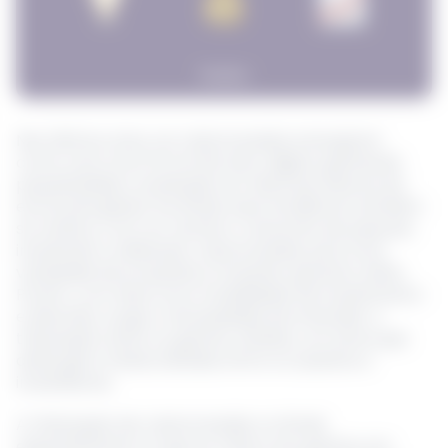
Nos últimos anos, as criptomoedas emergiram
como uma nova forma de ativo digital, ganhando
popularidade e aceitação em diversas esferas da
economia global. No Brasil, essa tendência também
se verifica, com um número crescente de pessoas
investindo e utilizando criptomoedas para uma
variedade de propósitos, incluindo apostas online.
Porém, com essa nova modalidade de investimento
e diversão, surge a necessidade de entender a
tributação sobre os ganhos obtidos, um tema que
ainda gera muitas dúvidas entre os usuários e
investidores.
A tributação de criptomoedas no Brasil,
especialmente no que se refere aos ganhos em