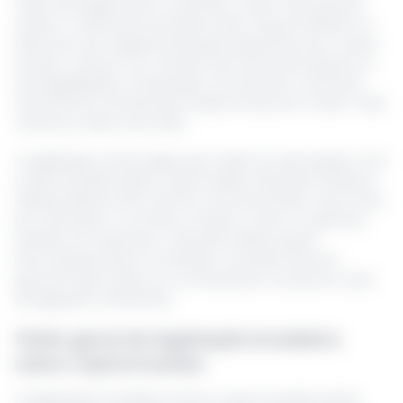
meio de pagamento, incluindo o setor de apostas
online. A natureza inovadora das criptomoedas e a
falta de uma regulamentação específica por muito
tempo criaram um cenário de incertezas quanto à
sua legalidade e tributação. No entanto, recentes
movimentos da Receita Federal buscam trazer mais
clareza a esse mercado.
A legislação atual exige que todas as operações com
criptomoedas sejam reportadas à Receita Federal,
independente dos valores movimentados. Isso inclui,
por exemplo, a compra, venda e, claro, os ganhos
obtidos em apostas. A Receita utiliza essas
informações para combater a evasão fiscal e
garantir que todos os contribuintes cumpram suas
obrigações tributárias.
Visão geral da legislação brasileira
sobre criptomoedas
A legislação brasileira sobre criptomoedas ainda