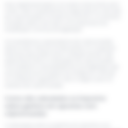
Essa regulamentação é um passo importante para
trazer mais transparência e segurança ao mercado
de criptomoedas no Brasil. No entanto, a constante
evolução deste mercado torna essencial uma
atualização contínua da legislação.
Os investidores e apostadores de criptomoedas
devem estar atentos às discussões no Congresso
Nacional, que podem levar à adoção de leis mais
específicas sobre a tributação de criptomoedas.
Fica evidente a necessidade de uma legislação que
acompanhe as inovações tecnológicas e ofereça
um ambiente regulatório claro e seguro para os
usuários de criptomoedas.
Como são calculados os impostos
sobre ganhos em apostas com
criptomoedas
A tributação sobre os ganhos em apostas com