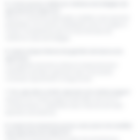
5. Como posso melhorar minhas estratégias de
apostas em eSports?
Buscar constante educação, analisar suas apostas
passadas e se manter atualizado sobre os jogos e
cenas competitivas são formas eficazes de
melhorar suas estratégias.
6. Qual a importância da gestão de banca em
apostas?
Uma gestão de banca eficaz é essencial para
minimizar perdas e garantir que você possa
continuar apostando a longo prazo.
7. Por que devo evitar apostar em muitos jogos?
Apostar em muitos jogos pode diluir seu foco e
conhecimento, reduzindo suas chances de fazer
apostas vencedoras.
8. Quais ferramentas posso usar para me auxiliar
nas apostas em eSports?
Utilize ferramentas como sites de estatísticas,