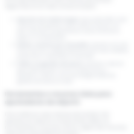
Alguns dos erros mais comuns incluem:
Apostar em muitos jogos
: Isso pode diluir suas
chances de ganhar, pois é difícil manter um
alto nível de conhecimento sobre inúmeros
jogos e competições.
Deixar-se levar por emoções
: Apostar em seu
time favorito, independentemente das análises,
pode levar a decisões irracionais.
Falhar na gestão de banca
: Apostar mais do
que pode perder é uma receita para o
desastre. Adotar uma estratégia sólida de
gestão de banca é vital.
Ferramentas e recursos úteis para
apostadores de eSports
Para melhorar suas chances de sucesso nas
apostas em eSports, é importante utilizar as
ferramentas e recursos certos. Alguns dos recursos
úteis para apostadores incluem: