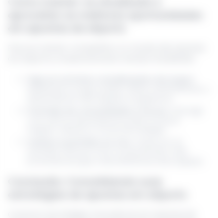
Como manter-se atualizado e
aproveitar as melhores oportunidades
em apostas de eSports
Para se manter competitivo no mundo das apostas
em eSports, é essencial estar sempre atualizado:
Siga as notícias e atualizações dos jogos
:
Mudanças no jogo podem afetar diretamente o
desempenho das equipes e jogadores.
Participe de comunidades e fóruns
: Interagir
com outros apostadores pode fornecer
insights valiosos e novas estratégias.
Assista a partidas ao vivo
: Observar as
partidas oferece uma compreensão mais
profunda do jogo e das dinâmicas das equipes.
Conclusão: Consolidando suas
estratégias de apostas em eSports
Construir estratégias vencedoras em apostas de