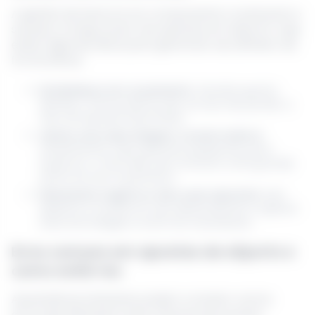
A gestão de banca é um componente crucial para o
sucesso a longo prazo nas apostas em eSports. Aqui
estão algumas dicas para gerenciar seu dinheiro de
forma eficaz:
Estabeleça um orçamento
: Decida quanto
dinheiro você pode se dar ao luxo de perder e
não ultrapasse esse limite.
Adote uma abordagem conservadora
:
Inicialmente, faça apostas pequenas para
explorar o mercado sem arriscar uma grande
parte do seu orçamento.
Mantenha registros das suas apostas
: Isso
ajudará a monitorar seu desempenho e ajustar
suas estratégias conforme necessário.
Erros comuns em apostas de eSports e
como evitá-los
Apostadores iniciantes podem cometer certos
erros que diminuem suas chances de sucesso.