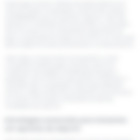
Esses jogos atraem milhões de espectadores em
suas principais competições, oferecendo amplas
possibilidades para as apostas. Seja por meio das
apostas no resultado de uma partida, no vencedor
de um torneio ou em estatísticas específicas do
jogo, os apostadores podem encontrar um mercado
que se ajuste às suas preferências e conhecimentos.
Além disso, é importante acompanhar a cena
competitiva desses jogos, estando atento às
mudanças nas equipes, atualizações de jogo e
quaisquer outros fatores que possam influenciar o
resultado das competições. Sites especializados,
fóruns e redes sociais são excelentes recursos para
se manter informado e antenado às últimas
novidades dos eSports.
Estratégias essenciais para iniciantes
em apostas de eSports