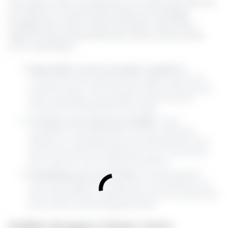
Para quem está começando no mundo das apostas
em eSports, é importante adotar estratégias
inteligentes e bem fundamentadas. Aqui estão
algumas dicas essenciais para iniciar sua jornada
com o pé direito:
Especialize-se em um jogo ou gênero
:
Concentre suas apostas em jogos que você
conhece bem. Isso aumenta suas chances de
fazer previsões acertadas a partir de um
profundo entendimento do jogo.
Comece com apostas simples
: Evite
complicar suas apostas no início. Apostas
diretas no resultado de uma partida são uma
boa forma de se familiarizar com o processo
sem assumir riscos desnecessários.
Estabeleça um orçamento
: Decida quanto
você está disposto a apostar e mantenha-se
fiel a esse limite. A gestão de banca é essencial
para evitar perdas significantes.
Análise de jogos e times: Como