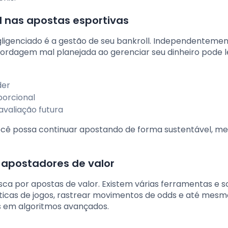
l nas apostas esportivas
igenciado é a gestão de seu bankroll. Independentemen
ordagem mal planejada ao gerenciar seu dinheiro pode l
der
porcional
avaliação futura
 você possa continuar apostando de forma sustentável, 
 apostadores de valor
sca por apostas de valor. Existem várias ferramentas e 
sticas de jogos, rastrear movimentos de odds e até mesm
 em algoritmos avançados.