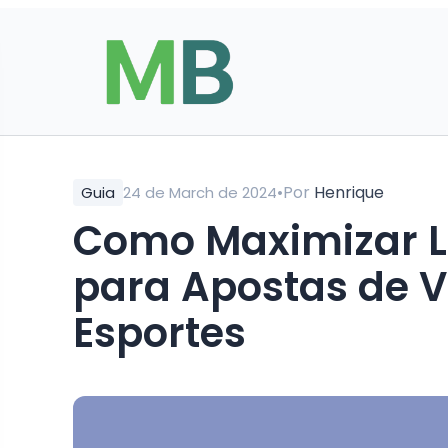
•
Por
Henrique
Guia
24 de March de 2024
Como Maximizar L
para Apostas de V
Esportes