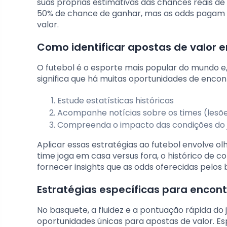
suas próprias estimativas das chances reais d
50% de chance de ganhar, mas as odds pagam c
valor.
Como identificar apostas de valor 
O futebol é o esporte mais popular do mundo e
significa que há muitas oportunidades de enco
Estude estatísticas históricas
Acompanhe notícias sobre os times (lesõ
Compreenda o impacto das condições do 
Aplicar essas estratégias ao futebol envolve o
time joga em casa versus fora, o histórico de 
fornecer insights que as odds oferecidas pelo
Estratégias específicas para encon
No basquete, a fluidez e a pontuação rápida do
oportunidades únicas para apostas de valor. E