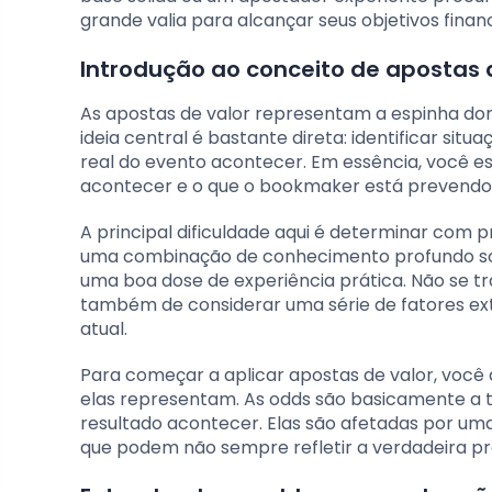
grande valia para alcançar seus objetivos financ
Introdução ao conceito de apostas 
As apostas de valor representam a espinha dor
ideia central é bastante direta: identificar si
real do evento acontecer. Em essência, você e
acontecer e o que o bookmaker está prevendo
A principal dificuldade aqui é determinar com p
uma combinação de conhecimento profundo sobr
uma boa dose de experiência prática. Não se tr
também de considerar uma série de fatores ext
atual.
Para começar a aplicar apostas de valor, voc
elas representam. As odds são basicamente a
resultado acontecer. Elas são afetadas por uma 
que podem não sempre refletir a verdadeira pr