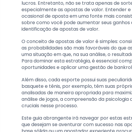
lucros. Entretanto, não se trata apenas de sorte
especialmente as apostas de valor. Entender e
ocasional de aposta em uma fonte mais consiste
sobre como você pode aumentar seus ganhos ao
identificação de apostas de valor.
O conceito de apostas de valor é simples: cons
as probabilidades são mais favoráveis do que 
uma situação em que, na sua análise, o result
Para dominar esta estratégia, é essencial comp
oportunidades e aplicar uma gestão de bankroll
Além disso, cada esporte possui suas peculiarid
basquete e tênis, por exemplo, têm suas própri
analisadas de maneira apropriada para maximi
análise de jogos, a compreensão da psicologia 
cruciais nesse processo.
Este guia abrangente irá navegar por estas es
que desejam se aventurar com sucesso nas apo
base sólida ou um apostador experiente procur