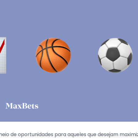
heio de oportunidades para aqueles que desejam maximi