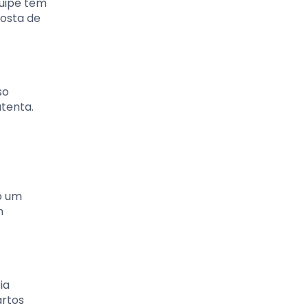
quipe tem
osta de
so
tenta.
mo um
m
ia
artos