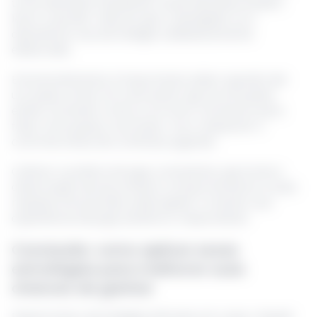
tome decisões impulsivas. Essas decisões podem
levar a perder mais do que o planejado ou a
abandonar sua estratégia cuidadosamente
elaborada.
Emocionalmente, é importante saber quando dar
um passo atrás. Se você sentir que as emoções
estão tomando conta, é um bom momento para
fazer uma pausa, recompor-se e reassumir o
controle antes de continuar jogando.
Cultivar a prática do jogo consciente, que inclui a
observação de seu próprio comportamento e suas
reações emocionais, pode ajudar a manter sua
experiência de jogo positiva e responsável.
Conclusão: como aplicar essas
estratégias para melhorar suas
chances de ganhar
Desenvolver estratégias eficazes em caça-níqueis