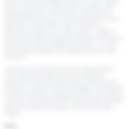
não é uma fórmula infalível para o sucesso, mas,
quando aplicado corretamente, pode melhorar
significativamente suas chances de ganhar. Como
discutido ao longo deste artigo, entender os
diferentes aspectos dos caça-níqueis – desde a
escolha da máquina, passando pelo gerenciamento
de bankroll, até estratégias de apostas – é crítico
para qualquer jogador que deseja maximizar suas
chances.
Ademais, é crucial jogar de forma responsável e
com consciência das possíveis armadilhas e
influências emocionais que podem impactar suas
decisões. Ao aplicar essas estratégias com disciplina
e autoconsciência, os jogadores podem não apenas
melhorar suas odds de vitória, mas também garantir
que sua experiência de jogo continue divertida e
segura.
FAQ