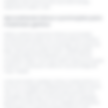
equilíbrio que funcione para seu estilo de jogo
específico e aderir a ele.
Aproveitando bônus e promoções para
maximizar ganhos
Muitos cassinos oferecem bônus e promoções
atraentes que podem ser uma excelente maneira
de aumentar sua banca e prolongar seu tempo de
jogo. Esses bônus podem incluir rodadas grátis,
correspondência de depósito e outras ofertas
exclusivas. Saber como aproveitar essas promoções
pode ser crucial para melhorar sua estratégia de
caça-níqueis.
Antes de aceitar qualquer bônus, é essencial ler os
termos e condições cuidadosamente. Muitos bônus
vêm com requisitos de aposta que precisam ser
atendidos antes que você possa retirar quaisquer
ganhos. Escolher bônus com requisitos de apostas
mais baixos ou mais favoráveis pode ser uma