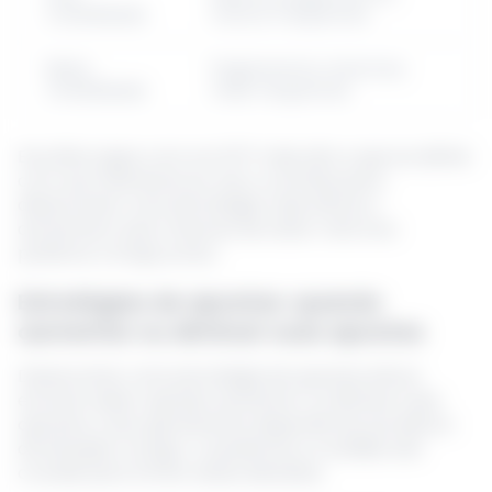
Volatilidade
menos frequentes
Baixa
Pagamentos menores,
Volatilidade
mais frequentes
Escolher jogos com um RTP mais alto e que se alinhe
com sua tolerância ao risco contribui para
desenvolver uma estratégia mais eficaz e
aumentam suas chances de obter retornos
positivos a longo prazo.
Estratégias de apostas: quando
aumentar ou diminuir suas apostas
Desenvolver uma estratégia de apostas eficaz
envolve saber quando aumentar ou diminuir suas
apostas, e isso geralmente depende da sua leitura
da situação no jogo. A paciência e a análise são
cruciais para tomar essas decisões.