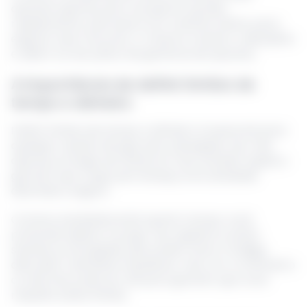
apostas apenas para recuperar perdas
rapidamente, pois esse é um caminho direto para
esgotar seus recursos. A chave é manter a disciplina
e aderir ao seu plano de gerência de apostas.
A importância de definir limites de
tempo e dinheiro
Definir limites de tempo e dinheiro é essencial para
qualquer sessão de jogo bem planejada. Isso não
apenas protege seu bankroll, mas também ajuda a
garantir que o jogo permaneça uma atividade
divertida e segura.
Comece estabelecendo quanto tempo você
pretende dedicar ao jogo. Isso ajudará a evitar
sessões prolongadas que podem levar à fadiga,
descuido e decisões impulsivas. Usar um cronômetro
ou alarmes pode ser útil para garantir que você
respeite esses limites.