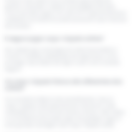
Embora não exista uma maneira garantida de
ganhar, entender e aplicar estratégias eficazes,
como escolher jogos com alto RTP e gerenciamento
cuidadoso do bankroll, pode aumentar suas chances
de sucesso.
É seguro jogar caça-níqueis online?
Sim, desde que você jogue em sites licenciados e
tomem medidas adequadas de segurança, como
proteger seus dados de login e usar uma conexão
segura.
Os caça-níqueis físicos são diferentes dos
online?
Os conceitos básicos são semelhantes, mas os
caça-níqueis online geralmente oferecem mais
variedade em termos de temas e bônus. Além disso,
a conveniência de poder jogar de qualquer lugar é
uma grande vantagem dos caça-níqueis online.