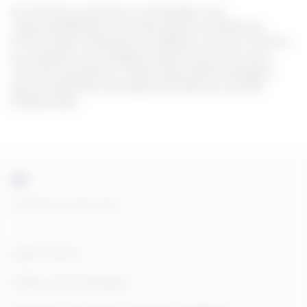
No entanto, é sempre crucial jogar com
responsabilidade, reconhecendo as influências
emocionais e evitando armadilhas comuns. Lembre-
se, enquanto estratégias podem aumentar suas
chances de ganhar, o jogo responsável assegura
que sua diversão não seja ofuscada por perdas
inesperadas.
MB
Tudo para seu dia a dia!
Quem somos
Política de Privacidade