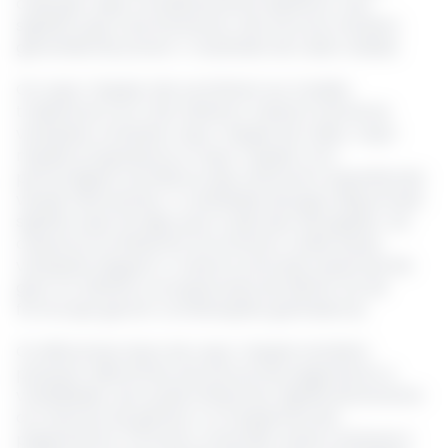
cada giro seja completamente aleatório. Isso
significa que, teoricamente, não há uma maneira
garantida de prever o resultado de cada rodada.
Os caça-níqueis não se limitam ao modelo
tradicional com três cilindros. Existem inúmeras
variações, incluindo caça-níqueis de vídeo, caça-
níqueis progressivos e caça-níqueis com
personagens temáticos que oferecem experiências
visuais fascinantes. A variedade de jogos disponíveis
significa que há algo para cada tipo de jogador, do
casual ao profissional. No entanto, todas essas
variações seguem o mesmo princípio essencial de
girar os cilindros na esperança de alinhá-los de
forma que geram combinações ganhadoras.
Os diferentes tipos de caça-níqueis também
possuem diferentes estruturas de pagamento e
volatilidade. Isso pode influenciar significativamente
as chances de ganhar e a frequência dos
pagamentos. Portanto, entender essas variáveis é