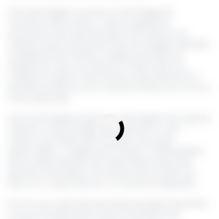
Uma abordagem comum é a estratégia de
“aumento após vitória”, onde os jogadores
aumentam suas apostas após uma vitória e as
reduzem após uma perda. Essa estratégia capitaliza
a sequência de vitórias e mitiga as perdas em
sequências ruins. No entanto, é importante ter
cuidado ao aplicar essa técnica, pois pode levar a
grandes perdas se uma onda de vitórias não ocorrer
como esperado.
Outra estratégia popular é a abordagem de “aposta
máxima”, onde os jogadores apostam o valor
máximo permitido pela máquina. Isso pode
desencadear o pagamento máximo e desbloquear
bônus adicionais que não estão disponíveis para
apostas mais baixas. No entanto, isso só deve ser
feito se for suportado por um bankroll adequado.
Por fim, ser ciente de sua própria posição financeira
e riscos é fundamental. Nunca aumente suas