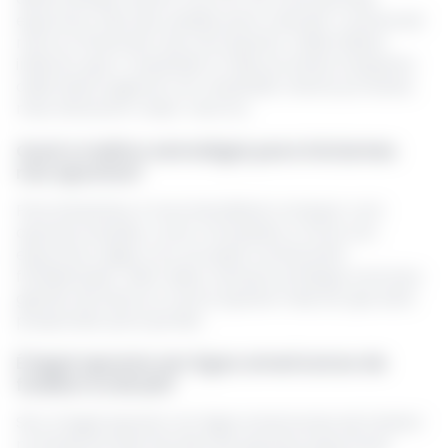
esportiva. Elas são usadas para calcular o potencial
retorno financeiro de uma aposta. Odds baixas
indicam que o resultado é mais provável, enquanto
odds altas sugerem um resultado menos provável,
mas oferecem maior retorno.
Qual a melhor estratégia para iniciantes
nas apostas?
Para iniciantes, é recomendável começar com
apostas simples, como moneyline, e focar em
esportes e ligas com as quais você já está
familiarizado. Além disso, sempre pratique uma boa
gestão de banca e nunca aposte mais do que está
preparado para perder.
É legal apostar em ligas americanas de
futebol no Brasil?
Sim, é legal apostar em ligas americanas de futebol
no Brasil através de sites de apostas esportivas