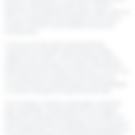
playoffs, culminando no Super Bowl, o evento
esportivo mais assistido dos Estados Unidos. Além da
NFL, as competições universitárias, como a NCAA,
também oferecem oportunidades de apostas
interessantes.
O soccer, por outro lado, é especialmente
crescente nos Estados Unidos graças à Major
League Soccer (MLS). A MLS tem atraído muitos
talentos internacionais e um público diversificado.
Diferentemente do futebol americano, o soccer nos
EUA ainda está em expansão, mas oferece um
campo fértil para apostas, dada a imprevisibilidade
e o número de jogos ao longo da temporada.
Para começar a apostar nessas ligas, é essencial
que o apostador compreenda não só as regras
básicas de cada tipo de esporte, mas também as
nuances particulares de cada liga, como a estrutura
dos campeonatos, as transferências de jogadores e