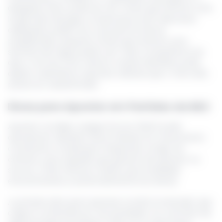
desgaste físico pode ser útil. Times que tiveram uma
longa série de jogos consecutivos sem descanso
adequado podem ter uma performance
prejudicada, enquanto times que tiveram uma
semana de folga podem ser mais competitivos do
que o normal. Ficar atento a esses detalhes pode
ajudar a identificar apostas valiosas que o mercado
possa ter subestimado.
Dicas para Apostar em Partidas da MLS
Apostar na Major League Soccer (MLS) pode
apresentar desafios únicos devido ao crescimento
constante e mudanças frequentes na liga. No
entanto, para aqueles que gostam de apostar no
soccer, a MLS oferece muitas oportunidades
emocionantes e potencialmente lucrativas.
A primeira dica para apostas na MLS é entender que
a liga é conhecida por sua paridade. Ao contrário de