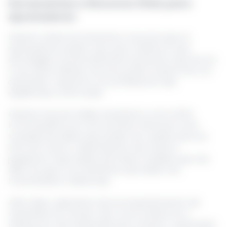
Ferramentas e Recursos Úteis para
Apostadores
Existem várias ferramentas e recursos que os
apostadores podem usar para melhorar suas
estratégias e potencialmente aumentar seus lucros.
O uso eficaz desses recursos pode transformar um
apostador casual em um profissional mais
equilibrado e informado.
Plataformas de análise estatística como ESPN,
ProFootballFocus e SoccerStats oferecem uma
tonelada de dados que podem ser usados para se
informar sobre o desempenho dos times e
jogadores. Esses dados permitem análises que vão
além do que é normalmente abordado nas
transmissões tradicionais.
Além disso, aplicativos de acompanhamento de
resultados em tempo real, como Sofascore e
Flashscore, são essenciais para manter o apostador