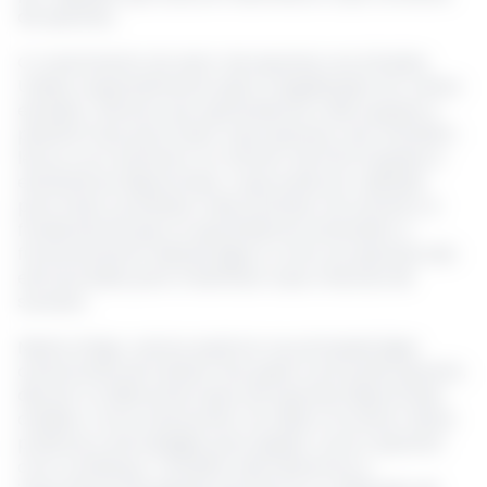
de apostas.
O crescimento do setor de apostas nos Estados
Unidos, especialmente após a legalização em vários
estados, oferece aos apostadores mais opções e
plataformas para fazer suas apostas. Isso também
levou a um aumento no número de informações e
estatísticas disponíveis, o que pode ser utilizado
para fazer previsões mais precisas. No entanto, é
fundamental que os apostadores entendam o
funcionamento dessas ligas e como as apostas são
estruturadas para maximizar suas chances de
sucesso.
Neste artigo, vamos explorar as principais ligas
americanas de futebol nas quais você pode apostar,
discutir os diferentes tipos de apostas disponíveis,
analisar como interpretar as odds e fornecer dicas
práticas e estratégias para ajudar você a apostar
com confiança. Também abordaremos a