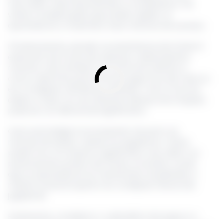
mercados mais imprevisíveis e competitivos. Há
várias considerações que podem ajudar os
apostadores a maximizar suas chances de sucesso.
Primeiramente, estudar as estatísticas dos times é
essencial. Isso inclui não apenas o desempenho
recente, mas também os confrontos diretos e
como cada time performa em jogos fora de casa ou
em condições climáticas variáveis. A NFL é rica em
dados, e fazer um uso eficiente dessas informações
pode ser um diferencial significativo.
Outra estratégia é acompanhar de perto as
notícias de lesões. Lesões em jogadores-chave
podem ter um impacto significativo nas odds e no
potencial de sucesso dos times, tornando crucial
que os apostadores se mantenham atualizados o
máximo possível quanto às condições físicas dos
jogadores.
Finalmente, considerar o calendário dos jogos e o