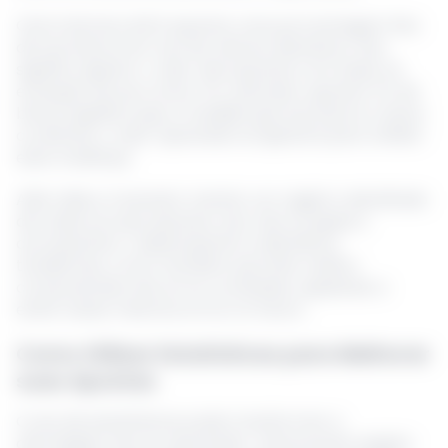
Outra técnica útil é apostar uma porcentagem fixa
de sua banca em vez de valores absolutos. Isso
significa ajustar o valor das apostas com base na
evolução da sua conta. Por exemplo, apostar 2% da
banca significa que, à medida que sua banca cresce
ou diminui, o valor apostado se ajustará para refletir
essa mudança.
Além disso, é sensato manter um registro detalhado
de todas as suas apostas. Isso não só ajuda a
acompanhar o desempenho e identificar
tendências, como também permite melhor
compreensão dos erros cometidos, ajudando a
evitar esses mesmos erros no futuro.
Como Utilizar Estatísticas para Melhorar
suas Apostas
O uso de estatísticas pode transformar a
abordagem de um apostador, oferecendo insights