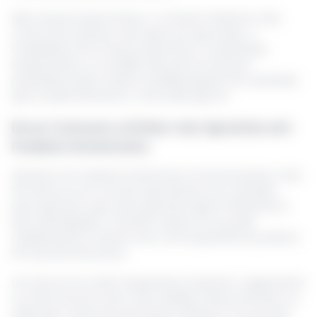
Não menos importante, o contexto histórico dos
confrontos diretos não deve ser ignorado. A
rivalidade entre times pode levar a resultados
inesperados, e a análise das performances
passadas pode revelar predisposições de resultado
que ocasionalmente o mercado ignora.
Erros Comuns a Evitar nas Apostas em
Futebol Americano
Apostar em futebol americano é emocionante, mas
há vários erros comuns que devem ser evitados
para garantir que suas apostas sejam eficientes e
bem planejadas. Cometer esses erros pode
rapidamente transformar uma experiência positiva
em perda financeira.
Um dos erros mais frequentes é apostar cegamente
no time favorito sem uma análise mais profunda. As
odds das casas de apostas já refletem a força dos