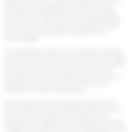
do jogo, como qual jogador marcará o primeiro
touchdown ou quantas jardas um líder de equipe
pode acumular. Essa é uma área onde aqueles que
têm um bom conhecimento dos jogadores e das
tendências de jogo podem encontrar boas
oportunidades.
As apostas futuras (futures) são feitas em eventos
que ocorrerão no futuro, como o vencedor do Super
Bowl ou o MVP da temporada. Essas apostas podem
ser feitas meses antes do evento acontecer, e
normalmente oferecem odds atraentes devido à
dificuldade em prever corretamente tantas
variáveis com tanta antecedência.
Por fim, apostas em parlay são uma opção para
quem deseja combinar múltiplas apostas em uma
só. Embora o risco seja maior, já que todas as
seleções devem ganhar para o parlay ser vitorioso,
o pagamento potencial pode ser significativamente