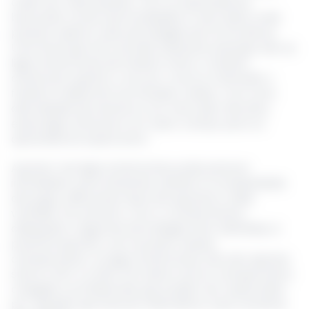
cada vez mais popular, com os apostadores
buscando novas oportunidades e mercados onde
possam aplicar suas estratégias de forma eficaz.
Uma área que tem atraído bastante atenção são as
ligas americanas de futebol, tanto o futebol
americano quanto o soccer, como é chamado o
futebol tradicional nos Estados Unidos. Com uma
diversidade de eventos e um mercado vibrante,
essas ligas oferecem um vasto campo para os
apostadores explorarem.
Apostar nas ligas americanas pode parecer
intimidador para iniciantes, devido à complexidade
dos jogos, diferentes tipos de apostas e odds
variadas. No entanto, com o conhecimento
adequado e algumas estratégias bem definidas, é
possível apostar com sucesso nesses
campeonatos. As ligas americanas não são apenas
sobre a NFL e a MLS; há muitos outros campeonatos
colegiais e profissionais que podem ser explorados
por aqueles que buscam diversificar suas carteiras