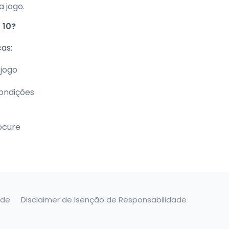
a jogo.
 10?
as:
 jogo
condições
ocure
ade
Disclaimer de Isenção de Responsabilidade