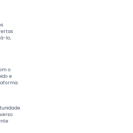
os
fertas
á-lo,
com o
pido e
taforma.
rtunidade
iverso
ente