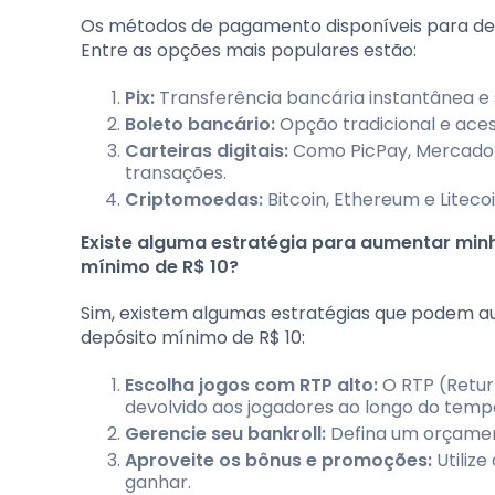
Os métodos de pagamento disponíveis para depó
Entre as opções mais populares estão:
Pix:
Transferência bancária instantânea e 
Boleto bancário:
Opção tradicional e acess
Carteiras digitais:
Como PicPay, Mercado P
transações.
Criptomoedas:
Bitcoin, Ethereum e Liteco
Existe alguma estratégia para aumentar min
mínimo de R$ 10?
Sim, existem algumas estratégias que podem 
depósito mínimo de R$ 10:
Escolha jogos com RTP alto:
O RTP (Retur
devolvido aos jogadores ao longo do temp
Gerencie seu bankroll:
Defina um orçamen
Aproveite os bônus e promoções:
Utilize
ganhar.