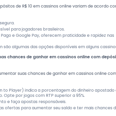
sitos de R$ 10 em cassinos online variam de acordo com
segura.
ível para jogadores brasileiros.
ago e Google Pay, oferecem praticidade e rapidez nas
in são algumas das opções disponíveis em alguns cassino
has chances de ganhar em cassinos online com depós
aumentar suas chances de ganhar em cassinos online co
n to Player) indica a porcentagem do dinheiro apostado 
o. Opte por jogos com RTP superior a 95%.
to e faça apostas responsáveis.
 as ofertas para aumentar seu saldo e ter mais chances 