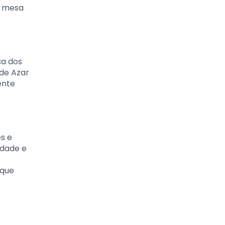
e mesa
ça dos
 de Azar
ente
s e
idade e
 que