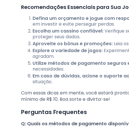
Recomendações Essenciais para Sua J
Defina um orçamento e jogue com respo
em investir e evite perseguir perdas.
Escolha um cassino confiável:
Verifique s
proteger seus dados.
Aproveite os bônus e promoções:
Leia os
Explore a variedade de jogos:
Experimente
agradam.
Utilize métodos de pagamento seguros 
necessidades.
Em caso de dúvidas, acione o suporte ao 
situação.
Com essas dicas em mente, você estará pronto 
mínimo de R$ 10. Boa sorte e divirta-se!
Perguntas Frequentes
Q: Quais os métodos de pagamento disponíve