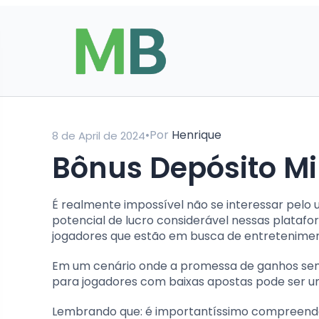
•
Por
Henrique
8 de April de 2024
Bônus Depósito Mi
É realmente impossível não se interessar pelo u
potencial de lucro considerável nessas platafo
jogadores que estão em busca de entretenimen
Em um cenário onde a promessa de ganhos sem
para jogadores com baixas apostas pode ser um
Lembrando que: é importantíssimo compreender