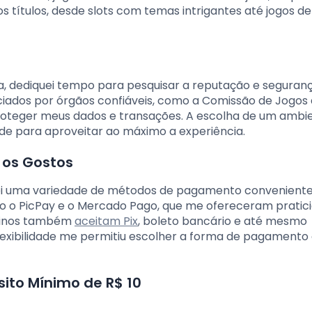
s títulos, desde slots com temas intrigantes até jogos d
, dediquei tempo para pesquisar a reputação e seguran
cenciados por órgãos confiáveis, como a Comissão de Jogos
 proteger meus dados e transações. A escolha de um ambi
ade para aproveitar ao máximo a experiência.
os Gostos
trei uma variedade de métodos de pagamento conveniente
como o PicPay e o Mercado Pago, que me ofereceram pratic
ssinos também
aceitam Pix
, boleto bancário e até mesmo
lexibilidade me permitiu escolher a forma de pagamento
ito Mínimo de R$ 10