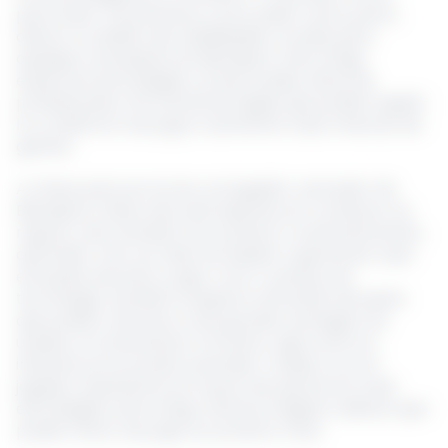
para fazer movimentos como pedir carta, parar,
dobrar ou dividir são habilidades cruciais para
qualquer entusiasta do Blackjack. Este artigo
explorará estratégias comprovadas, dicas de
profissionais e ferramentas legais que podem ajudá-
lo a melhorar seu jogo e aumentar suas chances de
ganhar.
A chave para se tornar um jogador vencedor de
Blackjack online não está apenas em conhecer as
regras, mas também em praticar constantemente,
aprender a ler as mãos do dealer e gerenciar suas
emoções durante o jogo. Com o avanço da
tecnologia, também surgiram softwares de apoio
que podem oferecer uma grande vantagem se
usados corretamente. Portanto, seja você um
iniciante procurando entender o básico ou um
jogador experiente em busca de aprimorar suas
estratégias, este artigo oferece insights valiosos que
podem levar seu jogo ao próximo nível.