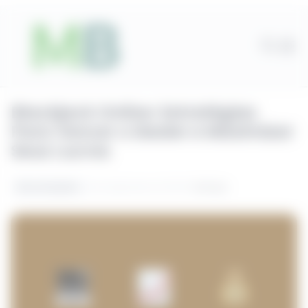
Blackjack Online: Estratégias
Para Vencer o Dealer e Maximizar
Seus Lucros
•
Dicas de Apostas
25 de September de 2023
Por
Henrique