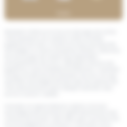
Blackjack Online se tornou um dos jogos de cartas
mais populares nos cassinos online, atraindo
jogadores de todo o mundo em busca de diversão,
estratégia e a chance de ganhar dinheiro. Diferente
de outros jogos de cassino que dependem
principalmente da sorte, o Blackjack oferece aos
jogadores a oportunidade de influenciar o resultado
do jogo através de suas decisões. Isso faz com que
aprender estratégias eficazes seja não apenas útil,
mas essencial para quem deseja maximizar seus
lucros e vencer o dealer.
Entender as regras básicas e adotar uma boa
estratégia pode aumentar significativamente suas
chances de sucesso. Além disso, gerir sua banca de
forma inteligente e conhecer o momento certo