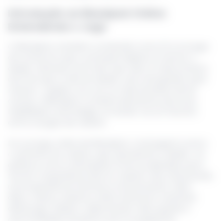
Introdução ao Blackjack Online:
Entendendo o Jogo
O Blackjack, também conhecido como 21, é um jogo
de cartas em que o principal objetivo é vencer o
dealer obtendo uma mão cujo valor é mais próximo
de 21 do que a mão do dealer, sem ultrapassar este
número. Jogado com um ou mais baralhos de 52
cartas, o Blackjack combina elementos de sorte,
habilidade e estratégia, tornando-se um favorito
entre os jogos de cassino.
Em um jogo online de Blackjack, você jogará contra
o software do cassino, que representa o dealer. Os
gráficos, sons e animações foram projetados para
recriar a experiência de um cassino real, oferecendo
uma experiência imersiva e emocionante. Além
disso, muitos cassinos online oferecem variantes
deste jogo clássico, adicionando mais opções e
oportunidades de ganho para os jogadores.