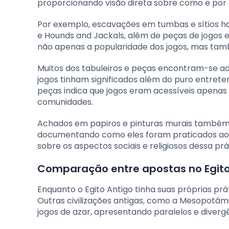
proporcionando visão direta sobre como e por 
Por exemplo, escavações em tumbas e sítios h
e Hounds and Jackals, além de peças de jogos e
não apenas a popularidade dos jogos, mas tam
Muitos dos tabuleiros e peças encontram-se ado
jogos tinham significados além do puro entrete
peças indica que jogos eram acessíveis apenas
comunidades.
Achados em papiros e pinturas murais também 
documentando como eles foram praticados ao l
sobre os aspectos sociais e religiosos dessa prát
Comparação entre apostas no Egito A
Enquanto o Egito Antigo tinha suas próprias prá
Outras civilizações antigas, como a Mesopotâm
jogos de azar, apresentando paralelos e diver