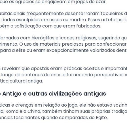
que os egípcios se engajavam em jogos de azar.
abitacionais frequentemente desenterraram tabuleiros 
 dados esculpidos em ossos ou marfim. Esses artefatos i
bém a sofisticação com que eram fabricados.
rnados com hieróglifos e ícones religiosos, sugerindo qu
nimento. O uso de materiais preciosos para confeccionar
 para a elite ou eram excepcionalmente valorizados dent
revelam que apostas eram práticas aceitas e important
ongo de centenas de anos e fornecendo perspectivas v
ica cultural antiga.
ntigo e outras civilizações antigas
ticas e crenças em relação ao jogo, ele não estava sozinh
ia, Roma e a China, também tinham suas próprias tradiç
gências fascinantes quando comparadas ao Egito.