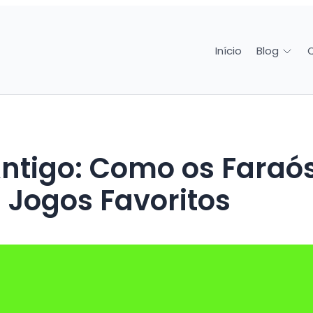
Início
Blog
Antigo: Como os Faraó
Jogos Favoritos