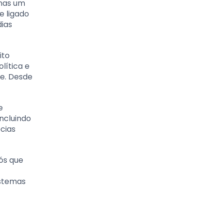
enas um
e ligado
dias
ito
ítica e
e. Desde
e
incluindo
cias
ós que
istemas