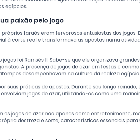
s egípcios.
ua paixão pelo jogo
s próprios faraós eram fervorosos entusiastas dos jogos. 
al à corte real e transformava as apostas numa ativida
 jogos foi Ramsés II. Sabe-se que ele organizava grandes
onistas. A presença de jogos de azar em festas e cerimô
satempos desempenhavam na cultura da realeza egípcia
or suas práticas de apostas. Durante seu longo reinado, 
e envolviam jogos de azar, utilizando-os como uma manei
m os jogos de azar não apenas como entretenimento, 
própria destreza e sorte, características essenciais par