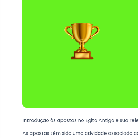
Introdução às apostas no Egito Antigo e sua rel
As apostas têm sido uma atividade associada a