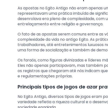
As apostas no Egito Antigo não eram apenas uma
representavam uma prática imbuída de significad
desenrolava era pleno de complexidade, com um
entrelaçamento entre religião e governança.
O fato de as apostas serem comuns entre as vá
complexidade da vida no antigo Egito. As prát
trabalhadores, até entretenimentos luxuosos no
uma forma de socialização e também de demons
Os faraós, como figuras divinizadas e líderes
Eles não apenas participavam, mas também pat
os registros que chegaram até nós indicam que 
e regulamentações próprias.
Principais tipos de jogos de azar pr
No Egito Antigo, diversos tipos de jogos eram 
variedade refletia a riqueza cultural e o dese
sociedade engajada.