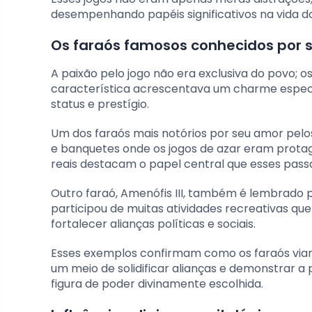
desempenhando papéis significativos na vida do
Os faraós famosos conhecidos por s
A paixão pelo jogo não era exclusiva do povo; o
característica acrescentava um charme especi
status e prestígio.
Um dos faraós mais notórios por seu amor pelos
e banquetes onde os jogos de azar eram protag
reais destacam o papel central que esses pas
Outro faraó, Amenófis III, também é lembrado p
participou de muitas atividades recreativas qu
fortalecer alianças políticas e sociais.
Esses exemplos confirmam como os faraós via
um meio de solidificar alianças e demonstrar a 
figura de poder divinamente escolhida.