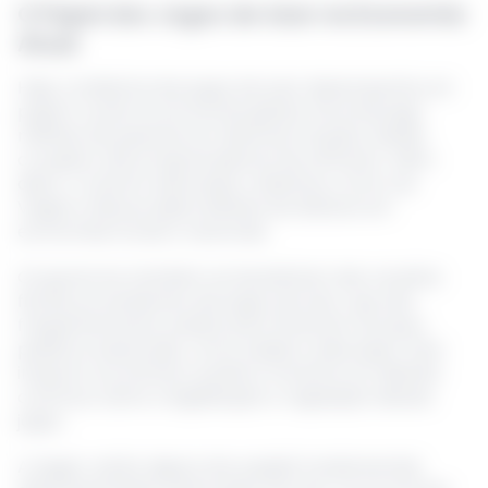
O Papel dos Jogos de Azar na Economia
Atual
Hoje, a indústria dos jogos de azar desempenha um
papel crucial na economia global. Ela emprega
milhões de pessoas em diversas funções, desde
croupiers até programadores de software. Além
disso, o turismo associado a destinos como Las
Vegas e Macau injeta bilhões de dólares em
economias locais e nacionais.
Os governos também se beneficiam das receitas
fiscais provenientes dos jogos de azar, que são
frequentemente usados para financiar serviços
públicos essenciais, como saúde e educação. Este
impacto econômico positivo fomenta um debate
contínuo sobre a legalização e regulação desses
jogos.
A seguir, estão alguns dos papéis fundamentais