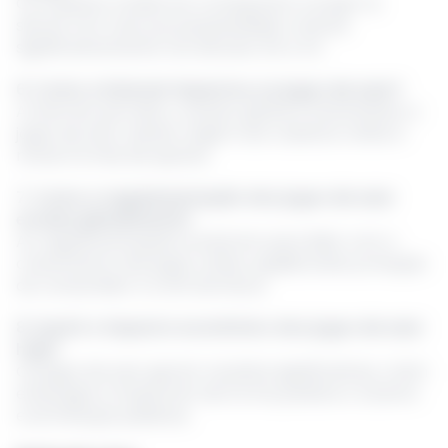
Os cassinos modernos começaram a surgir no
século XVII, mas sua popularidade cresceu
significativamente nos séculos XIX e XX.
6. Como a internet impactou os jogos de azar?
A internet permitiu o acesso global e instantâneo a
jogos de azar, dando origem aos cassinos online e
novas formas de aposta.
7. Como a regulamentação dos jogos de azar
evoluiu globalmente?
As regulamentações evoluíram para lidar com o
crescimento dos jogos online, equilibrando proteção
do consumidor e controle fiscal.
8. Qual é o impacto econômico dos jogos de azar
hoje?
Os jogos de azar geram receitas significativas, criam
empregos e impactam de forma positiva o turismo
e as finanças públicas.