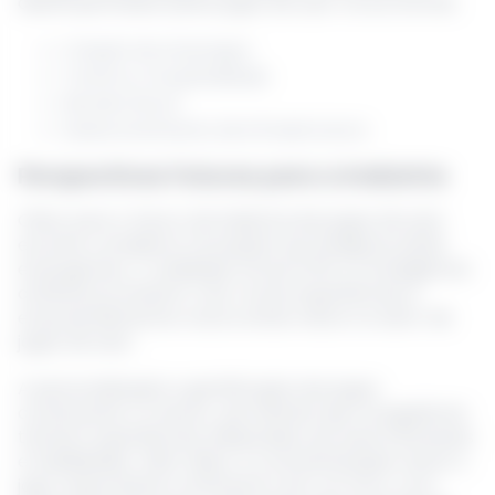
desempenhados pelos jogos de azar na economia:
Criação de empregos
Turismo e hospitalidade
Receita fiscal
Desenvolvimento de infraestrutura
Perspectivas Futuras para a Indústria
Olhar para o futuro da indústria dos jogos de azar
envolve considerar inovações tecnológicas ainda
emergentes. A realidade virtual (VR) e a inteligência
artificial prometem criar novas experiências e
empreendimentos nunca antes vistos no setor de
jogos de azar.
A personalização e gamificação dos jogos
continuarão a crescer, permitindo que os jogadores
tenham experiências adaptadas aos seus interesses
e habilidades. Além disso, a conscientização sobre o
jogo responsável continuará a ser um foco, com