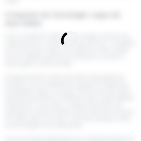
estilo.
O Impacto da Tecnologia: Jogos de
Azar Online
Com a virada do milênio, a tecnologia transformou
radicalmente o mundo dos jogos de azar. A chegada
da internet deu origem aos cassinos online e jogos
de azar digitais, que democratizaram o acesso a
esses jogos a nível mundial.
Os jogos de azar online permitem que jogadores
acessem uma variedade de opções em segundos,
de qualquer lugar do mundo. Plataformas de poker,
apostas esportivas e máquinas caça-níqueis digitais
inundaram o mercado, e o desenvolvimento de
aplicativos móveis ampliou ainda mais esse alcance.
Em 2020, estima-se que o mercado de jogos online
tenha atingido cifras bilionárias.
Outra inovação significativa foi a implementação de