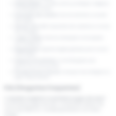
Idade Média
: Conflito entre proibição religiosa
e aceitação social.
Invenção da Loteria
: Uso econômico e social
dos jogos.
Século XIX e XX
: Expansão de cassinos e novas
tecnologias.
Jogos Online
: Democratização e inovações
tecnológicas.
Regulações
: Ajustes legais globais para novos
mercados.
Impacto Econômico
: Contribuições aos
governos e economia.
Perspectivas Futuras
: Avanços tecnológicos e
jogo responsável.
FAQ (Perguntas Frequentes)
1. Quando surgiram os primeiros jogos de azar?
Os primeiros jogos de azar conhecidos datam de
cerca de 3000 a.C. na Mesopotâmia e na China
antiga.