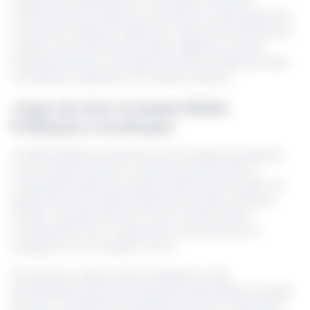
o jogo tem destaque em narrativas centrais,
mostrando seu impacto profundo na vida espiritual
e cultural. Enquanto algumas culturas incentivavam
o jogo como parte dos rituais religiosos, outras
implementaram restrições severas, refletindo suas
complexas relações com essas práticas.
Jogos de Azar na Idade Média:
Proibições e Aceitação
A Idade Média apresentou uma relação paradoxal
com os jogos de azar. Durante este período, o
cristianismo ganhou predominância na Europa, e a
Igreja tinha um papel influente em ditar práticas
sociais. Os jogos de azar foram muitas vezes
condenados sob o argumento de promover a
preguiça e a corrupção moral.
No entanto, apesar das proibições e das
penalidades rigorosas impostas pela Igreja, os jogos
de azar continuaram populares entre a nobreza e