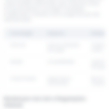
criptomoedas e blockchain, que trouxeram novas
formas de apostar e proteger transações,
modificando a maneira como os jogos de azar são
administrados.
Tecnologia
Impacto
Exemplo
Internet
Democratização
Cassinos
dos jogos
online
Mobile
Acessibilidade
Aplicativ
de jogos
Criptomoeda
Segurança e
Bitcoin
anonimato
Cassinos
Mudanças nas Leis e Regulações
Globais