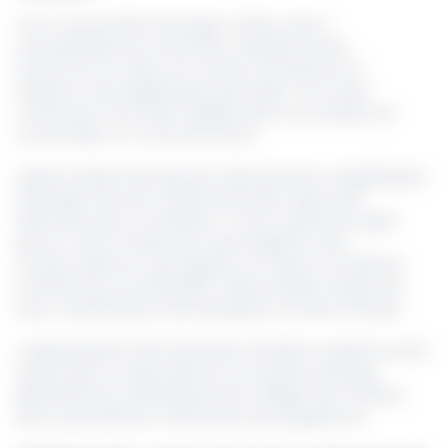
Com a ascensão dos jogos online, veio a
necessidade de novas leis e regulamentos.
Governos ao redor do mundo começaram a
adaptar suas legislações para lidar com este
crescente mercado, equilibrando a proteção do
consumidor e o controle fiscal.
Alguns países abraçaram plenamente a legalização
dos jogos de azar, implementando rigorosas
diretrizes para combater o vício e garantir jogos
justos. Outros adotaram abordagens mais
conservadoras, restringindo ou mesmo proibindo
totalmente as atividades relacionadas a jogos de
azar, ressaltando preocupações morais e sociais.
Organizações internacionais também surgiram para
padronizar e supervisionar as práticas de jogo
globalmente, estabelecendo códigos de conduta
para operadores e diretrizes para jogadores.