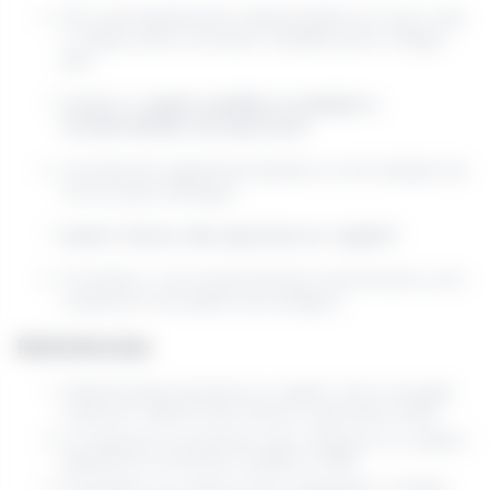
Sim, principalmente relacionados ao vício, mas
o Japão está tomando medidas para mitigar
isso.
Como o Japão equilibra tradição e
modernidade nas apostas?
Através de regulamentações e a introdução de
novos tipos de jogos.
Qual o futuro das apostas no Japão?
Promissor, com potencial de crescimento com
cassinos e inovação tecnológica.
Referências
“História das Apostas no Japão: Uma Jornada
Cultural”, Editora da Cultura Japonesa, 2020.
“O Impacto Econômico dos Cassinos no Japão”,
Relatório Econômico Asiático, 2019.
“Pachinko e a Cultura Pop Japonesa”, Artigos