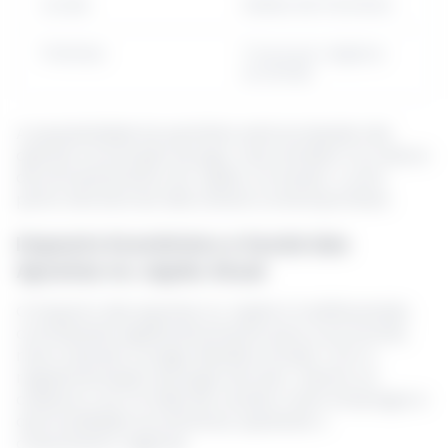
Locais
Salões de Pachinko
Prêmios
Troca por objetos
ou fichas
A popularidade do pachinko está enraizada não
apenas na emoção do jogo, mas também na cultura
de entretenimento do Japão, tornando-o uma
parte vibrante da vida urbana contemporânea.
Impacto Econômico e Social das
Apostas no Japão Atual
O impacto das apostas no Japão é multifacetado,
contribuindo significativamente para a economia,
mas trazendo consigo desafios sociais. Com a
regulamentação dos jogos de azar, mesmo os
cassinos e as corridas de cavalos criam empregos e
oportunidades econômicas, apoiando o
crescimento regional.