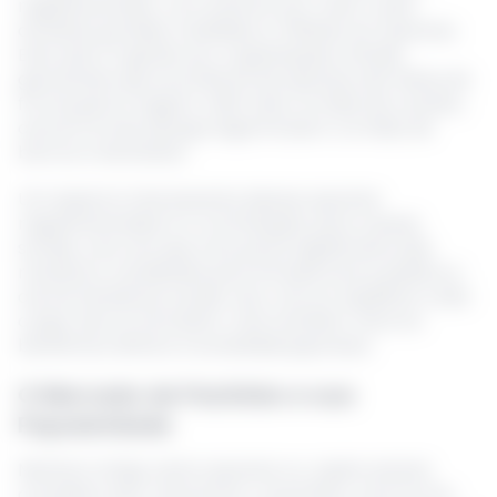
regulamentado, com eventos por todo o país
atraindo grandes multidões e milhões em apostas.
Este setor é gerido por organizações oficiais,
garantindo que as práticas de apostas são feitas de
forma justa e segura. Além das corridas de cavalos,
outras formas de jogo legal incluem corridas de
barcos e bicicletas.
Um aspecto interessante dessas apostas
regulamentadas é a contribuição para causas
sociais, uma vez que uma parte significativa das
receitas é canalizada para infraestrutura pública e
outras iniciativas sociais. Isso cria um equilíbrio onde
o jogo não só entretém, mas também retorna
benefícios diretos à sociedade japonesa.
O Mercado de Pachinko e sua
Popularidade
Nenhum artigo sobre apostas no Japão estaria
completo sem mencionar o pachinko, uma forma