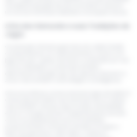
na indústria de jogos de azar prometem oferecer
um terreno fértil para debates e inovações futuras.
A Era dos Samurais e suas Tradições de
Jogos
Os samurais, famosos guerreiros do Japão feudal,
compartilharam um relacionamento curioso com
jogos de azar. Apesar de serem conhecidos por sua
honra e disciplina, os samurais também
desfrutavam de jogos que não apenas testavam a
sorte, mas também a estratégia e a inteligência.
Entre as práticas comuns estavam jogos de dados e
cartas que permitiam aos samurais não só relaxar,
mas também reforçar laços sociais e de lealdade
entre si. Os jogos de azar frequentemente serviam
como um passatempo entre as batalhas,
proporcionando momentos de descontração e
lazer aos guerreiros. Além disso, o aspecto