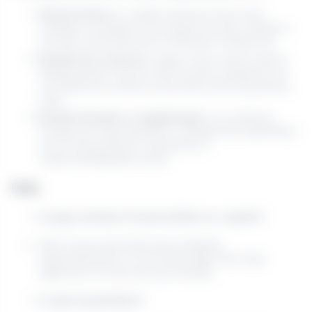
História Rica:
O Japão sempre teve uma
relação complexa com jogos de azar, desde a
era dos samurais até os tempos modernos.
Influência Cultural:
Jogos como Hana Fuda e
Mahjong são marcos da Era Edo, enquanto as
corridas de cavalos e pachinko são populares
hoje.
Modernização e Legalização:
Os cassinos
modernos representam o desejo de capitalizar
economicamente mantendo a
responsabilidade social.
FAQ
O jogo sempre foi permitido no Japão?
Não, houve períodos de proibição,
especialmente no Período Meiji, mas hoje
algumas formas são permitidas.
O que é pachinko?